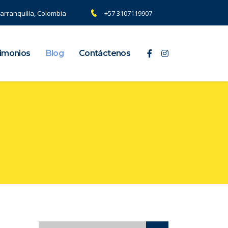
arranquilla, Colombia
+57 3107119907
imonios
Blog
Contáctenos