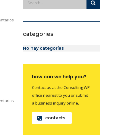
ntarios
categories
No hay categorías
how can we help you?
Contact us at the Consulting WP
office nearest to you or submit
ntarios
a business inquiry online.
contacts