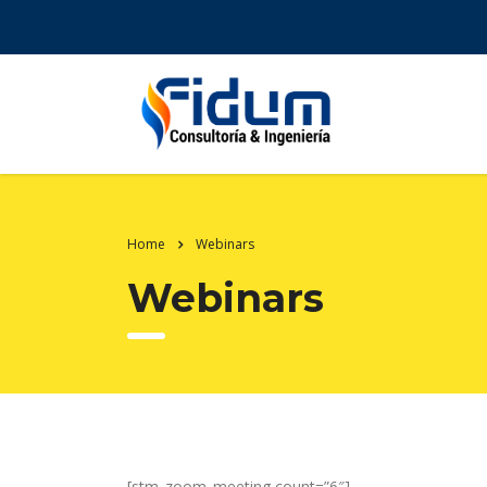
Home
Webinars
Webinars
[stm_zoom_meeting count=”6″]