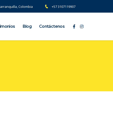
arranquilla, Colombia
+57 3107119907
imonios
Blog
Contáctenos